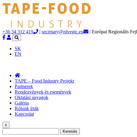
+36 34 312 419
|
secretary@rdvegtc.eu
| Európai Regionális Fej
SK
EN
TAPE – Food Industry Projekt
Partnerek
Rendezvények és események
Oktatási anyagok
Galéria
Rólunk írták
Kapcsolat
x
Keresés